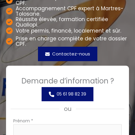
CPF.
Accompagnement CPF expert à Martres-
Tolosane.
Réussite élevée, formation certifiée
Qualiopi.
Votre permis, financé, localement et sûr.
Prise en charge complète de votre dossier
CPF.
Contactez-nous
Demande d’information ?
05 61 98 82 39
ou
Formulaire
Prénom
*
simple
avec