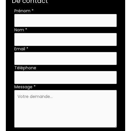
De contact
Formulaire
Prénom
*
simple
avec
téléphone
Nom
*
Email
*
Téléphone
Message
*