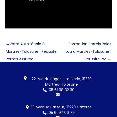
←
Votre Auto-école à
Formation Permis Poids
Martres-Tolosane | Réussite
Lourd Martres-Tolosane |
Permis Assurée
Réussite Pro
→
22 Rue du Pages - La Garie, 31220
Martres-Tolosane
05 61 98 82 39
13 Avenue Pasteur, 31220 Cazères
05 61 97 06 79