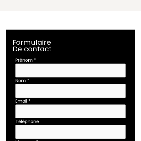
Formulaire
De contact
Formulaire
Prénom
*
simple
avec
téléphone
Nom
*
Email
*
Téléphone