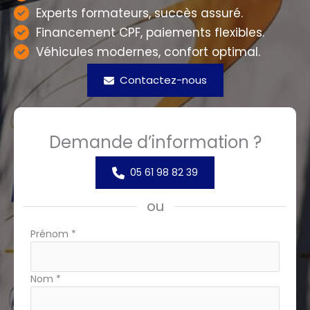
Experts formateurs, succès assuré.
Financement CPF, paiements flexibles.
Véhicules modernes, confort optimal.
Contactez-nous
Demande d’information ?
05 61 98 82 39
ou
Formulaire
Prénom
*
simple
avec
téléphone
Nom
*