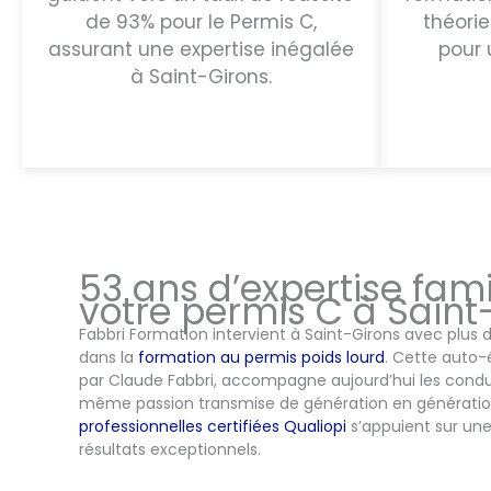
de 93% pour le Permis C,
théorie
assurant une expertise inégalée
pour 
à Saint-Girons.
53 ans d’expertise fami
votre permis C à Saint
Fabbri Formation intervient à Saint-Girons avec plus 
dans la
formation au permis poids lourd
. Cette auto-é
par Claude Fabbri, accompagne aujourd’hui les condu
même passion transmise de génération en génératio
professionnelles certifiées Qualiopi
s’appuient sur un
résultats exceptionnels.