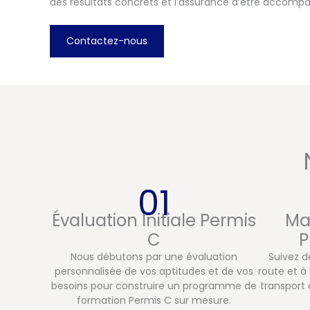
des résultats concrets et l’assurance d’être accompag
Contactez-nous
01
Évaluation Initiale Permis
Ma
C
P
Nous débutons par une évaluation
Suivez d
personnalisée de vos aptitudes et de vos
route et à
besoins pour construire un programme de
transport
formation Permis C sur mesure.