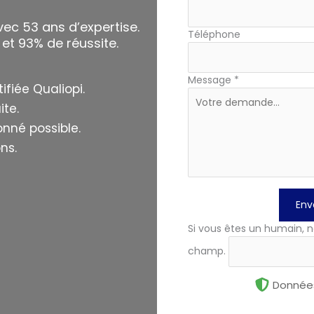
ec 53 ans d’expertise.
Téléphone
 et 93% de réussite.
Message
*
ifiée Qualiopi.
ite.
nné possible.
ns.
Env
Si vous êtes un humain, n
champ.
Données