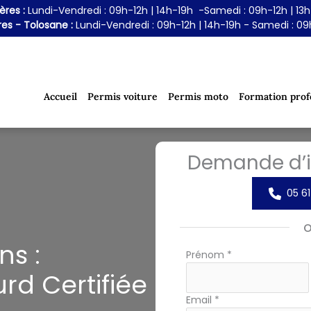
res :
Lundi-Vendredi : 09h-12h | 14h-19h -Samedi : 09h-12h | 13
es - Tolosane :
Lundi-Vendredi : 09h-12h | 14h-19h - Samedi : 09
Accueil
Permis voiture
Permis moto
Formation prof
Demande d’i
05 61
ns :
Formulaire
Prénom
*
simple
rd Certifiée
avec
téléphone
Email
*