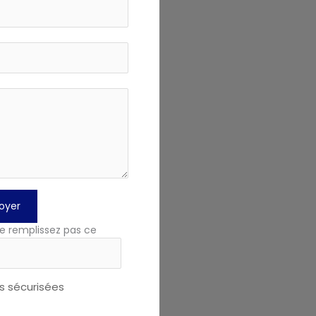
oyer
e remplissez pas ce
 sécurisées