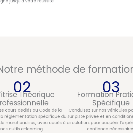
né jusqu’à votre réussite.
Notre méthode de formatio
02
03
îtrise Théorique
Formation Prat
rofessionnelle
Spécifique
es cours dédiés au Code de la
Conduisez sur nos véhicules poi
 la réglementation spécifique du
sur piste privée et en conditions
 de marchandises, avec accès à
circulation, pour acquérir l’expé
nos outils e-learning.
confiance nécessaires