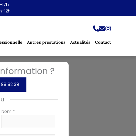
h-17h
h-12h
essionnelle
Autres prestations
Actualités
Contact
nformation ?
 98 82 39
ou
Nom
*