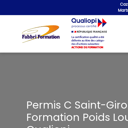
Aller
Cazè
au
Martr
contenu
Permis C Saint-Giro
Formation Poids Lou