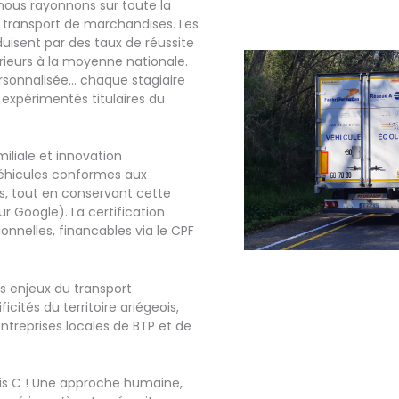
nous rayonnons sur toute la
transport de marchandises. Les
uisent par des taux de réussite
rieurs à la moyenne nationale.
rsonnalisée… chaque stagiaire
 expérimentés titulaires du
miliale et innovation
véhicules conformes aux
s, tout en conservant cette
r Google). La certification
onnelles, financables via le CPF
.
s enjeux du transport
icités du territoire ariégeois,
entreprises locales de BTP et de
mis C ! Une approche humaine,