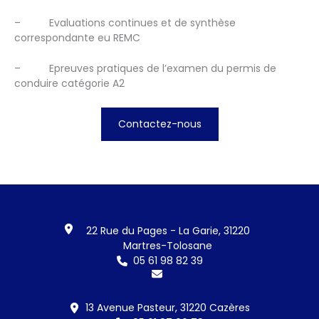
–
Evaluations continues et de synthèse
correspondante eu REMC
–
Epreuves pratiques de l’examen du permis de
conduire catégorie A2
Contactez-nous
22 Rue du Pages - La Garie, 31220
Martres-Tolosane
05 61 98 82 39
13 Avenue Pasteur, 31220 Cazères